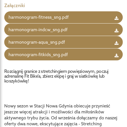
Załączniki
harmonogram-fitness_sng.pdf
harmonogram-indcw_sng.pdf
harmonogram-aqua_sng.pdf
harmonogram-fitkids_sng.pdf
Rozciągnij granice z stretchingiem powięziowym, poczuj
adrenalinę Fit Bike'a, zbierz ekipę i graj w siatkówkę lub
koszykówkę!
Nowy sezon w Stacji Nowa Gdynia obiecuje przynieść
jeszcze więcej atrakcji i możliwości dla miłośników
aktywnego trybu życia. Od września dołączamy do naszej
oferty dwa nowe, ekscytujące zajęcia - Stretching