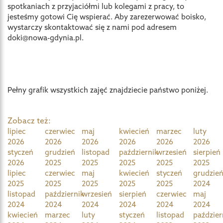
spotkaniach z przyjaciółmi lub kolegami z pracy, to
jesteśmy gotowi Cię wspierać. Aby zarezerwować boisko,
wystarczy skontaktować się z nami pod adresem
doki@nowa-gdynia.pl.
Pełny grafik wszystkich zajęć znajdziecie państwo poniżej.
Zobacz też:
lipiec
czerwiec
maj
kwiecień
marzec
luty
2026
2026
2026
2026
2026
2026
styczeń
grudzień
listopad
październik
wrzesień
sierpień
2026
2025
2025
2025
2025
2025
lipiec
czerwiec
maj
kwiecień
styczeń
grudzie
2025
2025
2025
2025
2025
2024
listopad
październik
wrzesień
sierpień
czerwiec
maj
2024
2024
2024
2024
2024
2024
kwiecień
marzec
luty
styczeń
listopad
paździer