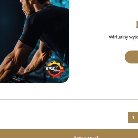
Wirtualny wyśc
1
Pracuj u nas!