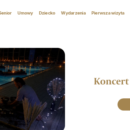
Senior
Umowy
Dziecko
Wydarzenia
Pierwsza wizyta
Koncert