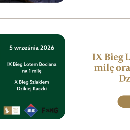
IX Bieg 
milę ora
Dz