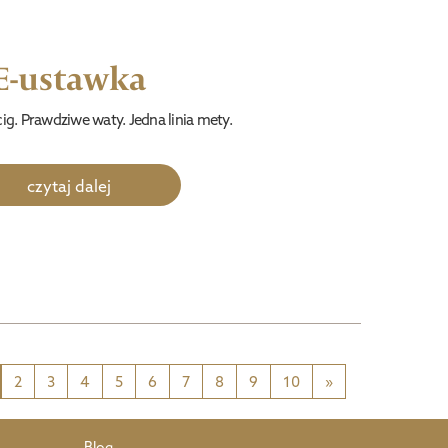
E-ustawka
ig. Prawdziwe waty. Jedna linia mety.
czytaj dalej
2
3
4
5
6
7
8
9
10
»
Blog