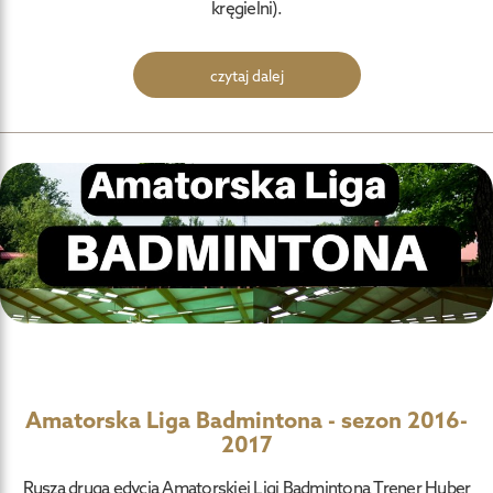
kręgielni).
czytaj dalej
Amatorska Liga Badmintona - sezon 2016-
2017
Rusza druga edycja Amatorskiej Ligi Badmintona Trener Huber