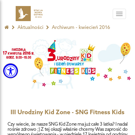
Toggle
navigat
Aktualności
Archiwum - kwiecień 2016
III Urodziny Kid Zone - SNG Fitness Kids
Czy wiecie, że nasze SNG Kid Zone ma już całe 3 latka? I nadal
rośnie zdrowo ;) Z tej okazji właśnie chcemy Was zaprosić do
wspólnego świętowania - w niedzielę 17 kwietnia od godziny