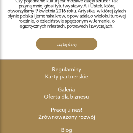
Czy pojednanie kultur jest możliwe dzięki sztuce? Tak
przynajmniej głosi tytuł wystawy Alii Üstek, którą
otworzyliśmy 9 kwietnia 2016 roku. Artystka, w której żyłach
płynie polska i jemeńska krew, opowiadała o wielokulturowej
rodzinie, o dzieciństwie spędzonym w Jemenie, o
egzotycznych miastach, potrawach i zwyczajach.
czytaj dalej
Regulaminy
Karty partnerskie
Galeria
Oferta dla biznesu
Pracuj u nas!
Zrównoważony rozwój
Blog