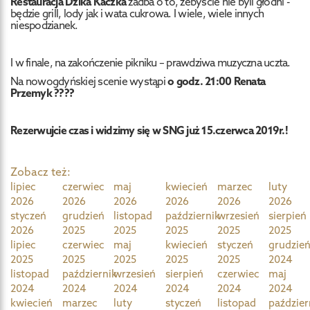
Restauracja Dzika Kaczka
zadba o to, żebyście nie byli głodni -
będzie grill, lody jak i wata cukrowa. I wiele, wiele innych
niespodzianek.
I w finale, na zakończenie pikniku – prawdziwa muzyczna uczta.
Na nowogdyńskiej scenie wystąpi
o godz. 21:00 Renata
Przemyk ????
Rezerwujcie czas i widzimy się w SNG już 15.czerwca 2019r.!
Zobacz też:
lipiec
czerwiec
maj
kwiecień
marzec
luty
2026
2026
2026
2026
2026
2026
styczeń
grudzień
listopad
październik
wrzesień
sierpień
2026
2025
2025
2025
2025
2025
lipiec
czerwiec
maj
kwiecień
styczeń
grudzie
2025
2025
2025
2025
2025
2024
listopad
październik
wrzesień
sierpień
czerwiec
maj
2024
2024
2024
2024
2024
2024
kwiecień
marzec
luty
styczeń
listopad
paździer