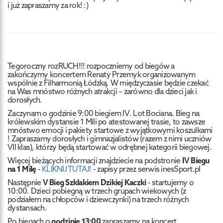
i już zapraszamy za rok! :)
Tegoroczny rozRUCH!!! rozpoczniemy od biegów a
zakończymy koncertem Renaty Przemyk organizowanym
wspólnie z Filharmonią Łódzką. W międzyczasie będzie czekać
na Was mnóstwo różnych atrakcji – zarówno dla dzieci jak i
dorosłych.
Zaczynam o godzinie 9:00 biegiem IV. Lot Bociana. Bieg na
królewskim dystansie 1 Mili po atestowanej trasie, to zawsze
mnóstwo emocji i pakiety startowe z wyjątkowymi koszulkami
! Zapraszamy dorosłych i gimnazjalistów (razem z nimi uczniów
VII klas), którzy będą startować w odrębnej kategorii biegowej.
Więcej bieżących informacji znajdziecie na podstronie
IV
Biegu
na 1 Milę
-
KLIKNIJ TUTAJ!
- zapisy przez serwis inesSport.pl
Następnie
V Bieg Szklakiem Dzikiej Kaczki
- startujemy o
10:00. Dzieci pobiegną w trzech grupach wiekowych (z
podziałem na chłopców i dziewczynki) na trzech różnych
dystansach.
Po biegach o
godzinie 13:00
zapraszamy na koncert