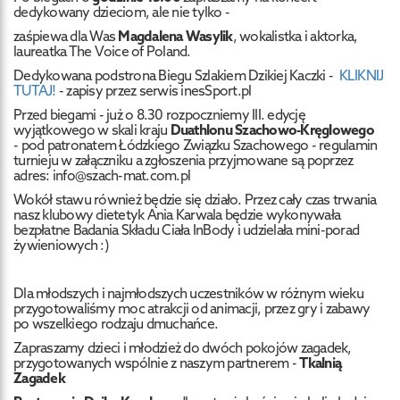
dedykowany dzieciom, ale nie tylko -
zaśpiewa dla Was
Magdalena Wasylik
, wokalistka i aktorka,
laureatka The Voice of Poland.
Dedykowana podstrona Biegu Szlakiem Dzikiej Kaczki -
KLIKNIJ
TUTAJ!
- zapisy przez serwis inesSport.pl
Przed biegami - już o 8.30 rozpoczniemy III. edycję
wyjątkowego w skali kraju
Duathlonu Szachowo-Kręglowego
- pod patronatem Łódzkiego Związku Szachowego - regulamin
turnieju w załączniku a zgłoszenia przyjmowane są poprzez
adres: info@szach-mat.com.pl
Wokół stawu również będzie się działo. Przez cały czas trwania
nasz klubowy dietetyk Ania Karwala będzie wykonywała
bezpłatne Badania Składu Ciała InBody i udzielała mini-porad
żywieniowych :)
Dla młodszych i najmłodszych uczestników w różnym wieku
przygotowaliśmy moc atrakcji od animacji, przez gry i zabawy
po wszelkiego rodzaju dmuchańce.
Zapraszamy dzieci i młodzież do dwóch pokojów zagadek,
przygotowanych wspólnie z naszym partnerem -
Tkalnią
Zagadek