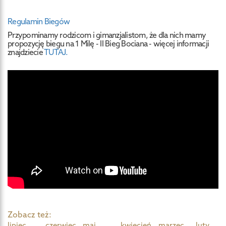
Regulamin Biegów
Przypominamy rodzicom i gimanzjalistom, że dla nich mamy
propozycję biegu na 1 Milę - II Bieg Bociana - więcej informacji
znajdziecie
TUTAJ.
Zobacz też:
lipiec
czerwiec
maj
kwiecień
marzec
luty