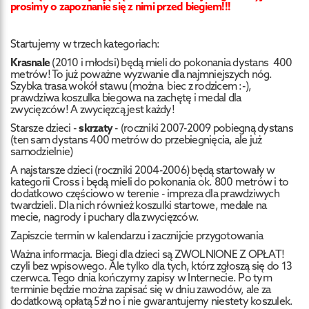
prosimy o zapoznanie się z nimi przed biegiem!!!
Startujemy w trzech kategoriach:
Krasnale
(2010 i młodsi) będą mieli do pokonania dystans 400
metrów! To już poważne wyzwanie dla najmniejszych nóg.
Szybka trasa wokół stawu (można biec z rodzicem :-),
prawdziwa koszulka biegowa na zachętę i medal dla
zwycięzców! A zwycięzcą jest każdy!
Starsze dzieci -
skrzaty
- (roczniki 2007-2009 pobiegną dystans
(ten sam dystans 400 metrów do przebiegnięcia, ale już
samodzielnie)
A najstarsze dzieci (roczniki 2004-2006) będą startowały w
kategorii Cross i będą mieli do pokonania ok. 800 metrów i to
dodatkowo częściowo w terenie - impreza dla prawdziwych
twardzieli. Dla nich również koszulki startowe, medale na
mecie, nagrody i puchary dla zwycięzców.
Zapiszcie termin w kalendarzu i zacznijcie przygotowania
Ważna informacja. Biegi dla dzieci są ZWOLNIONE Z OPŁAT!
czyli bez wpisowego. Ale tylko dla tych, którz zgłoszą się do 13
czerwca. Tego dnia kończymy zapisy w Internecie. Po tym
terminie będzie można zapisać się w dniu zawodów, ale za
dodatkową opłatą 5zł no i nie gwarantujemy niestety koszulek.