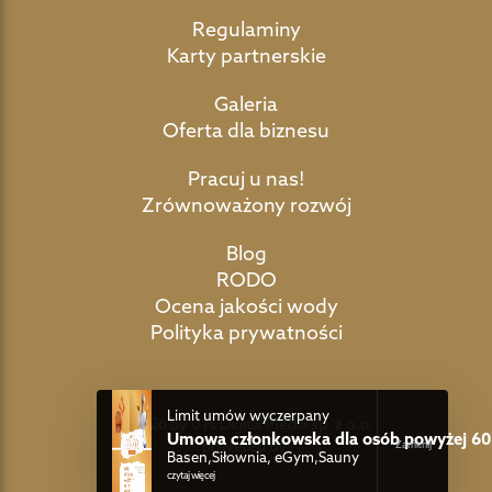
Regulaminy
Karty partnerskie
Galeria
Oferta dla biznesu
Pracuj u nas!
Zrównoważony rozwój
Blog
RODO
Ocena jakości wody
Polityka prywatności
Limit umów wyczerpany
©2026 by 01s Digital Media sp. z o.o.
Umowa członkowska dla osób powyżej 60 
powered by:
Basen,Siłownia, eGym,Sauny
czytaj więcej