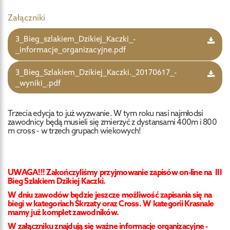
Załączniki
3_Bieg_szlakiem_Dzikiej_Kaczki_-
_informacje_organizacyjne.pdf
3_Bieg_Szlakiem_Dzikiej_Kaczki._20170617_-
_wyniki_.pdf
Trzecia edycja to już wyzwanie. W tym roku nasi najmłodsi
zawodnicy będą musieli się zmierzyć z dystansami 400m i 800
m cross - w trzech grupach wiekowych!
UWAGA!!! Zakończyliśmy przyjmowanie zapisów on-line na III
Bieg Szlakiem Dzikiej Kaczki.
W dniu zawodów będzie jeszcze możliwość zapisania się na
biegi w kategoriach Skrzaty oraz Cross. W kategorii Krasnale
mamy już komplet zawodników.
W załączniku znajdują się ważne informacje organizacyjne -