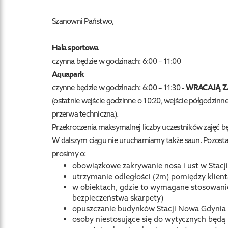
Szanowni Państwo,
Hala sportowa
czynna będzie w godzinach: 6:00 – 11:00
Aquapark
czynne będzie w godzinach: 6:00 – 11:30 -
WRACAJĄ ZA
(ostatnie wejście godzinne o 10:20, wejście półgodzin
przerwa techniczna).
Przekroczenia maksymalnej liczby uczestników zajęć bę
W dalszym ciągu nie uruchamiamy także saun. Pozostał
prosimy o:
obowiązkowe zakrywanie nosa i ust w Stacji
utrzymanie odległości (2m) pomiędzy klien
w obiektach, gdzie to wymagane stosowan
bezpieczeństwa skarpety)
opuszczanie budynków Stacji Nowa Gdynia n
osoby niestosujące się do wytycznych będą 