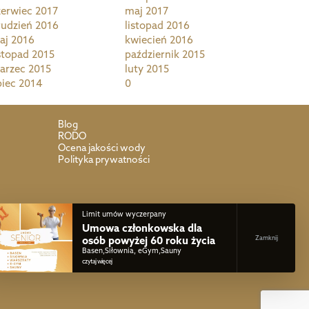
zerwiec 2017
maj 2017
rudzień 2016
listopad 2016
aj 2016
kwiecień 2016
istopad 2015
październik 2015
arzec 2015
luty 2015
piec 2014
0
Blog
RODO
Ocena jakości wody
Polityka prywatności
Limit umów wyczerpany
Umowa członkowska dla
osób powyżej 60 roku życia
Basen,Siłownia, eGym,Sauny
czytaj więcej