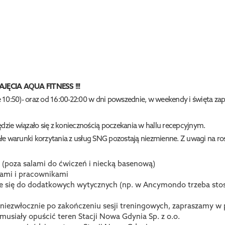
JĘCIA AQUA FITNESS !!!
ne 10:50)- oraz od 16:00-22:00 w dni powszednie, w weekendy i święta z
dzie wiązało się z koniecznością poczekania w hallu recepcyjnym.
e warunki korzytania z usług SNG pozostają niezmienne. Z uwagi na ro
 (poza salami do ćwiczeń i niecką basenową)
tami i pracownikami
ie się do dodatkowych wytycznych (np. w Ancymondo trzeba s
iezwłocznie po zakończeniu sesji treningowych, zapraszamy w p
musiały opuścić teren Stacji Nowa Gdynia Sp. z o.o.