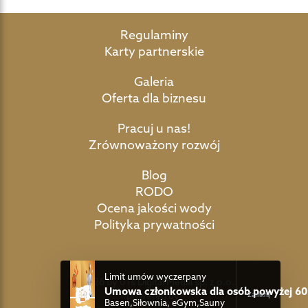
Regulaminy
Karty partnerskie
Galeria
Oferta dla biznesu
Pracuj u nas!
Zrównoważony rozwój
Blog
RODO
Ocena jakości wody
Polityka prywatności
Limit umów wyczerpany
©2026 by 01s Digital Media sp. z o.o.
Umowa członkowska dla osób powyżej 60 
powered by:
Basen,Siłownia, eGym,Sauny