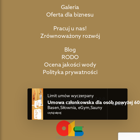
Galeria
Oferta dla biznesu
Pracuj u nas!
Zrównoważony rozwój
Blog
RODO
Ocena jakości wody
Polityka prywatności
Limit umów wyczerpany
©2026 by 01s Digital Media sp. z o.o.
Umowa członkowska dla osób powyżej 60 
powered by:
Basen,Siłownia, eGym,Sauny
czytaj więcej