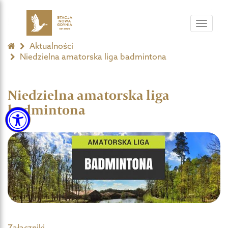
Toggle
navigat
Aktualności
Niedzielna amatorska liga badmintona
Niedzielna amatorska liga
badmintona
Załączniki