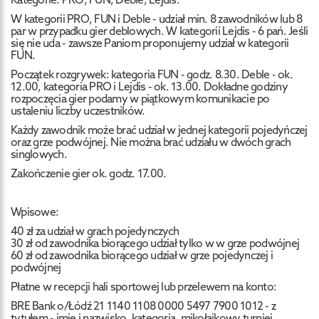
W kategorii PRO, FUN i Deble - udział min. 8 zawodników lub 8
par w przypadku gier deblowych. W kategorii Lejdis - 6 pań. Jeśli
się nie uda - zawsze Paniom proponujemy udział w kategorii
FUN.
Początek rozgrywek: kategoria FUN - godz. 8.30. Deble - ok.
12.00, kategoria PRO i Lejdis - ok. 13.00. Dokładne godziny
rozpoczęcia gier podamy w piątkowym komunikacie po
ustaleniu liczby uczestników.
Każdy zawodnik może brać udział w jednej kategorii pojedyńczej
oraz grze podwójnej. Nie można brać udziału w dwóch grach
singlowych.
Zakończenie gier ok. godz. 17.00.
Wpisowe:
40 zł za udział w grach pojedynczych
30 zł od zawodnika biorącego udział tylko w w grze podwójnej
60 zł od zawodnika biorącego udział w grze pojedynczej i
podwójnej
Płatne w recepcji hali sportowej lub przelewem na konto:
BRE Bank o/Łódź 21 1140 1108 0000 5497 7900 1012 - z
tytułem - imię i nazwisko, kategoria, mikołajkowy turniej