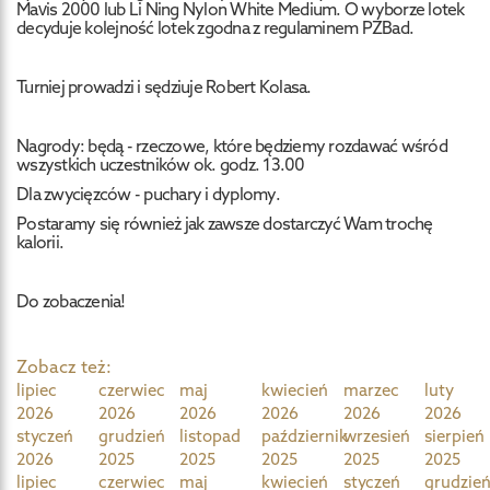
Mavis 2000 lub Li Ning Nylon White Medium. O wyborze lotek
decyduje kolejność lotek zgodna z regulaminem PZBad.
Turniej prowadzi i sędziuje Robert Kolasa.
Nagrody: będą - rzeczowe, które będziemy rozdawać wśród
wszystkich uczestników ok. godz. 13.00
Dla zwycięzców - puchary i dyplomy.
Postaramy się również jak zawsze dostarczyć Wam trochę
kalorii.
Do zobaczenia!
Zobacz też:
lipiec
czerwiec
maj
kwiecień
marzec
luty
2026
2026
2026
2026
2026
2026
styczeń
grudzień
listopad
październik
wrzesień
sierpień
2026
2025
2025
2025
2025
2025
lipiec
czerwiec
maj
kwiecień
styczeń
grudzie