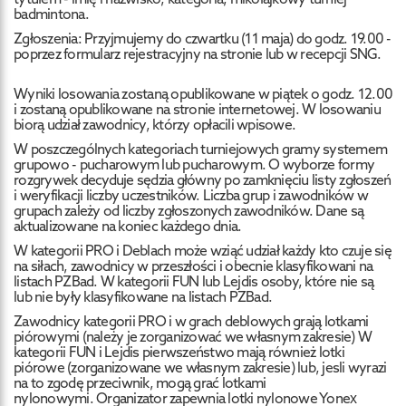
badmintona.
Zgłoszenia: Przyjmujemy do czwartku (11 maja) do godz. 19.00 -
poprzez formularz rejestracyjny na stronie lub w recepcji SNG.
Wyniki losowania zostaną opublikowane w piątek o godz. 12.00
i zostaną opublikowane na stronie internetowej. W losowaniu
biorą udział zawodnicy, którzy opłacili wpisowe.
W poszczególnych kategoriach turniejowych gramy systemem
grupowo - pucharowym lub pucharowym. O wyborze formy
rozgrywek decyduje sędzia główny po zamknięciu listy zgłoszeń
i weryfikacji liczby uczestników. Liczba grup i zawodników w
grupach zależy od liczby zgłoszonych zawodników. Dane są
aktualizowane na koniec każdego dnia.
W kategorii PRO i Deblach może wziąć udział każdy kto czuje się
na siłach, zawodnicy w przeszłości i obecnie klasyfikowani na
listach PZBad. W kategorii FUN lub Lejdis osoby, które nie są
lub nie były klasyfikowane na listach PZBad.
Zawodnicy kategorii PRO i w grach deblowych grają lotkami
piórowymi (należy je zorganizować we własnym zakresie) W
kategorii FUN i Lejdis pierwszeństwo mają również lotki
piórowe (zorganizowane we własnym zakresie) lub, jesli wyrazi
na to zgodę przeciwnik, mogą grać lotkami
nylonowymi. Organizator zapewnia lotki nylonowe Yonex