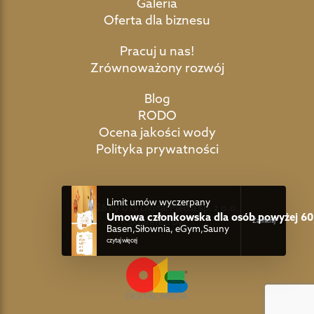
Galeria
Oferta dla biznesu
Pracuj u nas!
Zrównoważony rozwój
Blog
RODO
Ocena jakości wody
Polityka prywatności
Limit umów wyczerpany
©2026 by 01s Digital Media sp. z o.o.
Umowa członkowska dla osób powyżej 60 
powered by:
Basen,Siłownia, eGym,Sauny
czytaj więcej