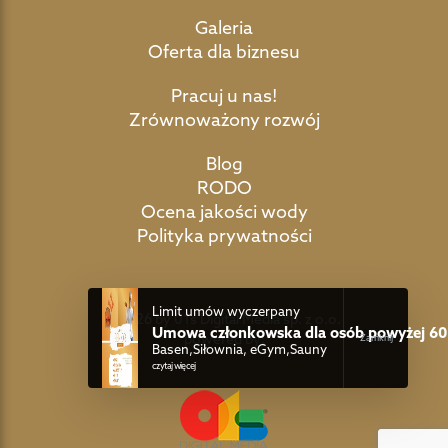
Galeria
Oferta dla biznesu
Pracuj u nas!
Zrównoważony rozwój
Blog
RODO
Ocena jakości wody
Polityka prywatności
Limit umów wyczerpany
©2026 by 01s Digital Media sp. z o.o.
Umowa członkowska dla osób powyżej 60 
powered by:
Basen,Siłownia, eGym,Sauny
czytaj więcej