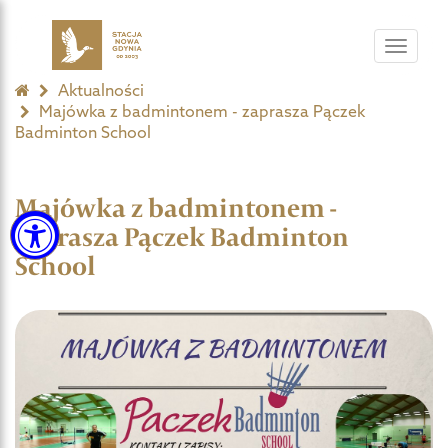
Toggle
navigat
Aktualności
Majówka z badmintonem - zaprasza Pączek
Badminton School
Majówka z badmintonem -
zaprasza Pączek Badminton
School