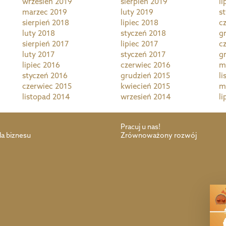
wrzesień 2019
sierpień 2019
li
marzec 2019
luty 2019
s
sierpień 2018
lipiec 2018
c
luty 2018
styczeń 2018
g
sierpień 2017
lipiec 2017
c
luty 2017
styczeń 2017
g
lipiec 2016
czerwiec 2016
m
styczeń 2016
grudzień 2015
l
czerwiec 2015
kwiecień 2015
m
listopad 2014
wrzesień 2014
li
Pracuj u nas!
la biznesu
Zrównoważony rozwój