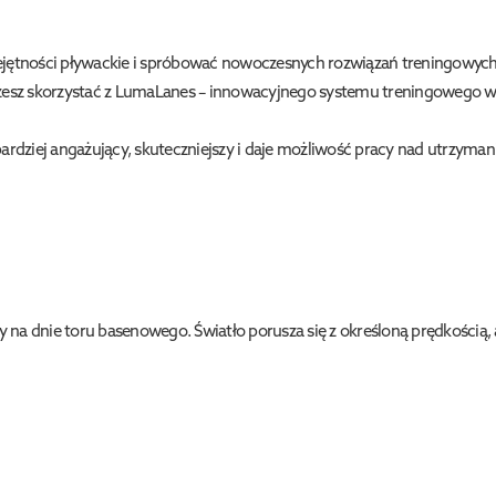
iejętności pływackie i spróbować nowoczesnych rozwiązań treningowy
ożesz skorzystać z LumaLanes – innowacyjnego systemu treningowego 
ę bardziej angażujący, skuteczniejszy i daje możliwość pracy nad utrzy
na dnie toru basenowego. Światło porusza się z określoną prędkością,