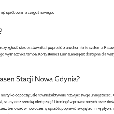
hęć spróbowania czegoś nowego.
?
rczy zgłosić się do ratownika i poprosić o uruchomienie systemu. Rato
o wyznacznika tempa. Korzystanie z LumaLanes jest dostępne dla wszys
asen Stacji Nowa Gdynia?
 nie tylko odpocząć, ale również aktywnie rozwijać swoje umiejętnośc
i, sauny oraz szeroką ofertę zajęć i treningów prowadzonych przez do
 możesz trenować w nowoczesny sposób, poprawić swoją technikę pływan