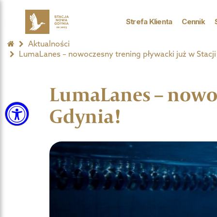
Strefa Klienta
Cennik
Aktualności
LumaLanes – nowoczesny trening pływacki już w Stacj
LumaLanes – nowoc
Gdynia!