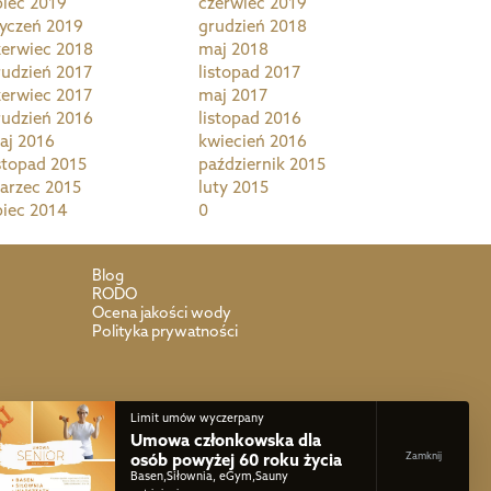
piec 2019
czerwiec 2019
tyczeń 2019
grudzień 2018
zerwiec 2018
maj 2018
rudzień 2017
listopad 2017
zerwiec 2017
maj 2017
rudzień 2016
listopad 2016
aj 2016
kwiecień 2016
istopad 2015
październik 2015
arzec 2015
luty 2015
piec 2014
0
Blog
RODO
Ocena jakości wody
Polityka prywatności
Limit umów wyczerpany
Umowa członkowska dla
osób powyżej 60 roku życia
Basen,Siłownia, eGym,Sauny