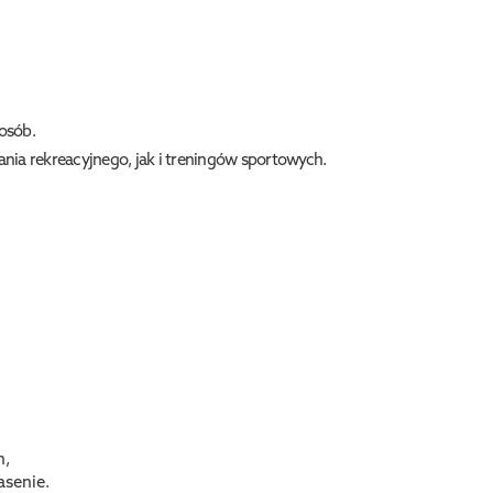
osób.
ia rekreacyjnego, jak i treningów sportowych.
h,
asenie.