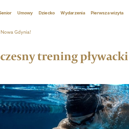
Senior
Umowy
Dziecko
Wydarzenia
Pierwsza wizyta
i Nowa Gdynia!
zesny trening pływacki 