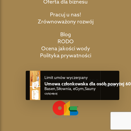
Oferta dla biznesu
Pracuj u nas!
Zrównoważony rozwój
Blog
RODO
Ocena jakości wody
Polityka prywatności
Limit umów wyczerpany
©2026 by 01s Digital Media sp. z o.o.
Umowa członkowska dla osób powyżej 60 
powered by:
Basen,Siłownia, eGym,Sauny
czytaj więcej