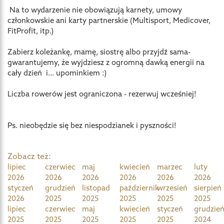
Na to wydarzenie nie obowiązują karnety, umowy
członkowskie ani karty partnerskie (Multisport, Medicover,
FitProfit, itp.)
Zabierz koleżankę, mamę, siostrę albo przyjdź sama-
gwarantujemy, że wyjdziesz z ogromną dawką energii na
cały dzień i... upominkiem :)
Liczba rowerów jest ograniczona - rezerwuj wcześniej!
Ps. nieobędzie się bez niespodzianek i pyszności!
Zobacz też:
lipiec
czerwiec
maj
kwiecień
marzec
luty
2026
2026
2026
2026
2026
2026
styczeń
grudzień
listopad
październik
wrzesień
sierpień
2026
2025
2025
2025
2025
2025
lipiec
czerwiec
maj
kwiecień
styczeń
grudzie
2025
2025
2025
2025
2025
2024