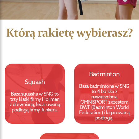
Którą rakietę wybierasz?
Badminton
Squash
Baza badmintona w SNG
to 4 boiska z
Baza squasha w SNG to
nawierzchnia
trzy klatki firmy Hollman
OMNISPORT z atestem
z drewnianą, legarowaną
BWF (Badminton World
podłogą firmy Junkers.
Federation) i legarowaną
podłogą.