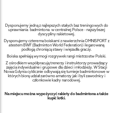
Dysponujemy jedną z najlepszych stałych baz treningowych do
uprawniania badmintona w centralnej Polsce - najszybszej
dyscypliny rakietowej.
Dysponujemy czterema boiskami z nawierzchnia OMNISPORT z
atestem BWF (Badminton World Federation) i legarowaną
podłogą chroniącą stawy i więzadła graczy.
Boiska spełniają wymogi rozgrywek rangi mistrzostw Polski.
Z ośrodkiem współpracują trenerzy i instruktorzy prowadzący
zajęcia indywidualne i grupowe dla dzieci i młodzieży. W Stacji
Nowa Gdynia cyklicznie odbywają się turnieje badmintonowe w
których biorą udział zarówno amatorzy jak i byli zawodnicy i
członkowie kadry narodowej.
Na miejscu można wypożyczyć rakiety do badmintona a także
kupić lotki.