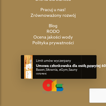
Pracuj u nas!
Zrównoważony rozwój
Blog
RODO
Ocena jakości wody
Polityka prywatności
Limit umów wyczerpany
©2026 by 01s Digital Media sp. z o.o.
Umowa członkowska dla osób powyżej 60 
powered by:
Basen,Siłownia, eGym,Sauny
czytaj więcej