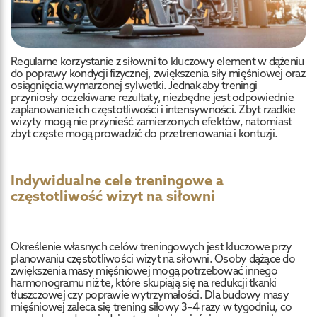
Regularne korzystanie z siłowni to kluczowy element w dążeniu
do poprawy kondycji fizycznej, zwiększenia siły mięśniowej oraz
osiągnięcia wymarzonej sylwetki. Jednak aby treningi
przyniosły oczekiwane rezultaty, niezbędne jest odpowiednie
zaplanowanie ich częstotliwości i intensywności. Zbyt rzadkie
wizyty mogą nie przynieść zamierzonych efektów, natomiast
zbyt częste mogą prowadzić do przetrenowania i kontuzji.
Indywidualne cele treningowe a
częstotliwość wizyt na siłowni
Określenie własnych celów treningowych jest kluczowe przy
planowaniu częstotliwości wizyt na siłowni. Osoby dążące do
zwiększenia masy mięśniowej mogą potrzebować innego
harmonogramu niż te, które skupiają się na redukcji tkanki
tłuszczowej czy poprawie wytrzymałości. Dla budowy masy
mięśniowej zaleca się trening siłowy 3–4 razy w tygodniu, co