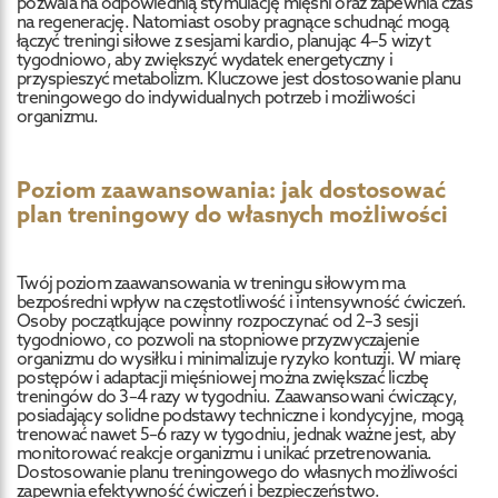
pozwala na odpowiednią stymulację mięśni oraz zapewnia czas
na regenerację. Natomiast osoby pragnące schudnąć mogą
łączyć treningi siłowe z sesjami kardio, planując 4–5 wizyt
tygodniowo, aby zwiększyć wydatek energetyczny i
przyspieszyć metabolizm. Kluczowe jest dostosowanie planu
treningowego do indywidualnych potrzeb i możliwości
organizmu.
Poziom zaawansowania: jak dostosować
plan treningowy do własnych możliwości
Twój poziom zaawansowania w treningu siłowym ma
bezpośredni wpływ na częstotliwość i intensywność ćwiczeń.
Osoby początkujące powinny rozpoczynać od 2–3 sesji
tygodniowo, co pozwoli na stopniowe przyzwyczajenie
organizmu do wysiłku i minimalizuje ryzyko kontuzji. W miarę
postępów i adaptacji mięśniowej można zwiększać liczbę
treningów do 3–4 razy w tygodniu. Zaawansowani ćwiczący,
posiadający solidne podstawy techniczne i kondycyjne, mogą
trenować nawet 5–6 razy w tygodniu, jednak ważne jest, aby
monitorować reakcje organizmu i unikać przetrenowania.
Dostosowanie planu treningowego do własnych możliwości
zapewnia efektywność ćwiczeń i bezpieczeństwo.