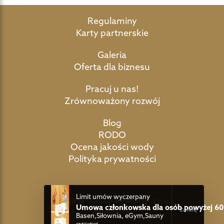
Regulaminy
Karty partnerskie
Galeria
Oferta dla biznesu
Pracuj u nas!
Zrównoważony rozwój
Blog
RODO
Ocena jakości wody
Polityka prywatności
Limit umów wyczerpany
©2026 by 01s Digital Media sp. z o.o.
Umowa członkowska dla osób powyżej 60 
powered by:
Basen,Siłownia, eGym,Sauny
czytaj więcej