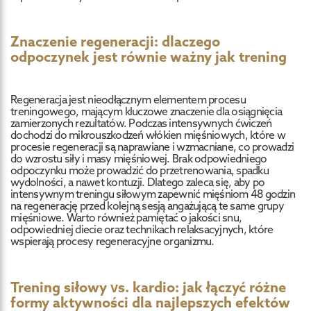
Znaczenie regeneracji: dlaczego
odpoczynek jest równie ważny jak trening
Regeneracja jest nieodłącznym elementem procesu
treningowego, mającym kluczowe znaczenie dla osiągnięcia
zamierzonych rezultatów. Podczas intensywnych ćwiczeń
dochodzi do mikrouszkodzeń włókien mięśniowych, które w
procesie regeneracji są naprawiane i wzmacniane, co prowadzi
do wzrostu siły i masy mięśniowej. Brak odpowiedniego
odpoczynku może prowadzić do przetrenowania, spadku
wydolności, a nawet kontuzji. Dlatego zaleca się, aby po
intensywnym treningu siłowym zapewnić mięśniom 48 godzin
na regenerację przed kolejną sesją angażującą te same grupy
mięśniowe. Warto również pamiętać o jakości snu,
odpowiedniej diecie oraz technikach relaksacyjnych, które
wspierają procesy regeneracyjne organizmu.
Trening siłowy vs. kardio: jak łączyć różne
formy aktywności dla najlepszych efektów