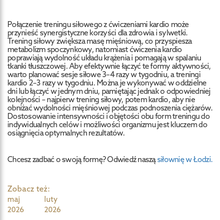
Połączenie treningu siłowego z ćwiczeniami kardio może
przynieść synergistyczne korzyści dla zdrowia i sylwetki.
Trening siłowy zwiększa masę mięśniową, co przyspiesza
metabolizm spoczynkowy, natomiast ćwiczenia kardio
poprawiają wydolność układu krążenia i pomagają w spalaniu
tkanki tłuszczowej. Aby efektywnie łączyć te formy aktywności,
warto planować sesje siłowe 3–4 razy w tygodniu, a treningi
kardio 2–3 razy w tygodniu. Można je wykonywać w oddzielne
dni lub łączyć w jednym dniu, pamiętając jednak o odpowiedniej
kolejności – najpierw trening siłowy, potem kardio, aby nie
obniżać wydolności mięśniowej podczas podnoszenia ciężarów.
Dostosowanie intensywności i objętości obu form treningu do
indywidualnych celów i możliwości organizmu jest kluczem do
osiągnięcia optymalnych rezultatów.
Chcesz zadbać o swoją formę? Odwiedź naszą
siłownię w Łodzi.
Zobacz też:
maj
luty
2026
2026