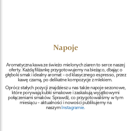
Napoje
Aromatyczna kawa ze świeżo mielonych ziaren to serce naszej
oferty. Każdą filiżankę przygotowujemy na bieżąco, dbając o
głęboki smak i idealny aromat – od klasycznego espresso, przez
kawę czarną, po delikatne kompozycje z mlekiem.
Oprócz stałych pozycji znajdziesz u nas także napoje sezonowe,
które porywają kubki smakowe i zaskakują wyjątkowymi
połączeniami smaków. Sprawdź, co przygotowaliśmy w tym
miesiącu – aktualności i nowości publikujemy na
naszym
Instagramie.