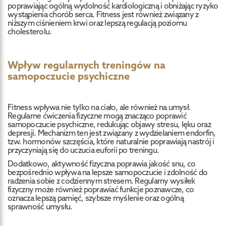
poprawiając ogólną wydolność kardiologiczną i obniżając ryzyko
wystąpienia chorób serca. Fitness jest również związany z
niższym ciśnieniem krwi oraz lepszą regulacją poziomu
cholesterolu.
Wpływ regularnych treningów na
samopoczucie psychiczne
Fitness wpływa nie tylko na ciało, ale również na umysł.
Regularne ćwiczenia fizyczne mogą znacząco poprawić
samopoczucie psychiczne, redukując objawy stresu, lęku oraz
depresji. Mechanizm ten jest związany z wydzielaniem endorfin,
tzw. hormonów szczęścia, które naturalnie poprawiają nastrój i
przyczyniają się do uczucia euforii po treningu.
Dodatkowo, aktywność fizyczna poprawia jakość snu, co
bezpośrednio wpływa na lepsze samopoczucie i zdolność do
radzenia sobie z codziennym stresem. Regularny wysiłek
fizyczny może również poprawiać funkcje poznawcze, co
oznacza lepszą pamięć, szybsze myślenie oraz ogólną
sprawność umysłu.