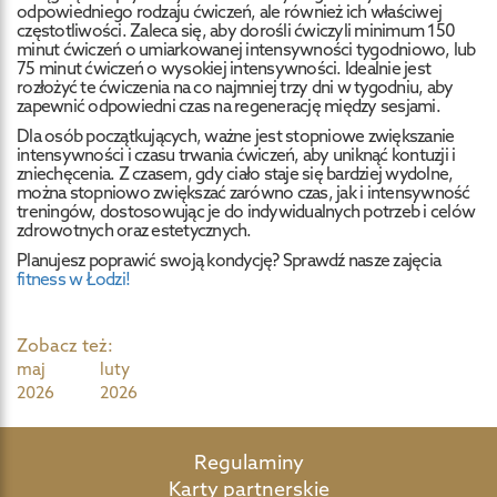
odpowiedniego rodzaju ćwiczeń, ale również ich właściwej
częstotliwości. Zaleca się, aby dorośli ćwiczyli minimum 150
minut ćwiczeń o umiarkowanej intensywności tygodniowo, lub
75 minut ćwiczeń o wysokiej intensywności. Idealnie jest
rozłożyć te ćwiczenia na co najmniej trzy dni w tygodniu, aby
zapewnić odpowiedni czas na regenerację między sesjami.
Dla osób początkujących, ważne jest stopniowe zwiększanie
intensywności i czasu trwania ćwiczeń, aby uniknąć kontuzji i
zniechęcenia. Z czasem, gdy ciało staje się bardziej wydolne,
można stopniowo zwiększać zarówno czas, jak i intensywność
treningów, dostosowując je do indywidualnych potrzeb i celów
zdrowotnych oraz estetycznych.
Planujesz poprawić swoją kondycję? Sprawdź nasze zajęcia
fitness w Łodzi!
Zobacz też:
maj
luty
2026
2026
Regulaminy
Karty partnerskie