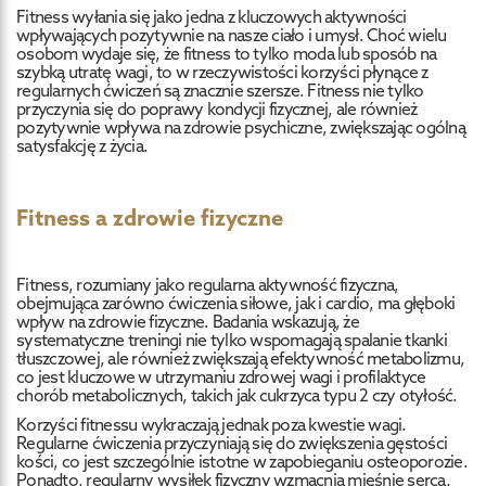
Fitness wyłania się jako jedna z kluczowych aktywności
wpływających pozytywnie na nasze ciało i umysł. Choć wielu
osobom wydaje się, że fitness to tylko moda lub sposób na
szybką utratę wagi, to w rzeczywistości korzyści płynące z
regularnych ćwiczeń są znacznie szersze. Fitness nie tylko
przyczynia się do poprawy kondycji fizycznej, ale również
pozytywnie wpływa na zdrowie psychiczne, zwiększając ogólną
satysfakcję z życia.
Fitness a zdrowie fizyczne
Fitness, rozumiany jako regularna aktywność fizyczna,
obejmująca zarówno ćwiczenia siłowe, jak i cardio, ma głęboki
wpływ na zdrowie fizyczne. Badania wskazują, że
systematyczne treningi nie tylko wspomagają spalanie tkanki
tłuszczowej, ale również zwiększają efektywność metabolizmu,
co jest kluczowe w utrzymaniu zdrowej wagi i profilaktyce
chorób metabolicznych, takich jak cukrzyca typu 2 czy otyłość.
Korzyści fitnessu wykraczają jednak poza kwestie wagi.
Regularne ćwiczenia przyczyniają się do zwiększenia gęstości
kości, co jest szczególnie istotne w zapobieganiu osteoporozie.
Ponadto, regularny wysiłek fizyczny wzmacnia mięśnie serca,