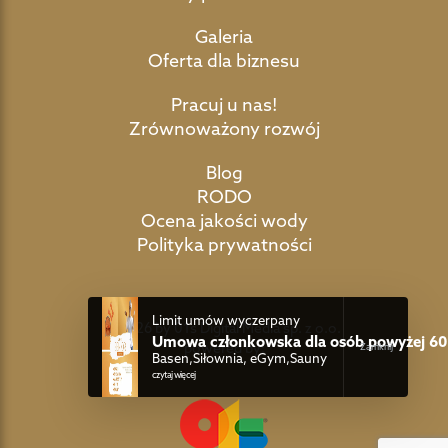
Galeria
Oferta dla biznesu
Pracuj u nas!
Zrównoważony rozwój
Blog
RODO
Ocena jakości wody
Polityka prywatności
Limit umów wyczerpany
©2026 by 01s Digital Media sp. z o.o.
Umowa członkowska dla osób powyżej 60 
powered by:
Basen,Siłownia, eGym,Sauny
czytaj więcej