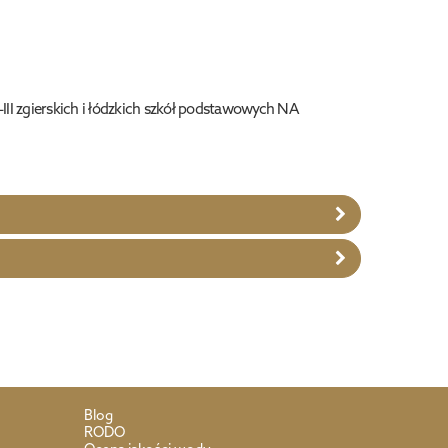
-III zgierskich i łódzkich szkół podstawowych NA
Blog
RODO