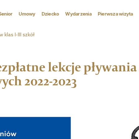
Senior
Umowy
Dziecko
Wydarzenia
Pierwsza wizyta
las I-III szkół
płatne lekcje pływania d
ych 2022-2023